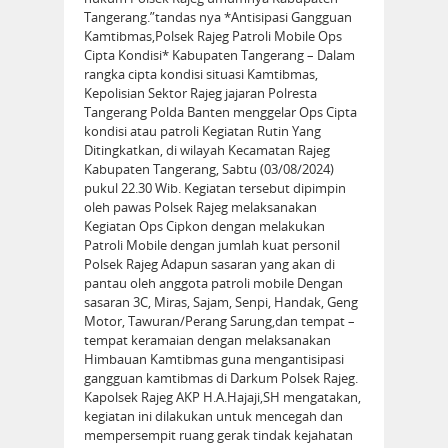
Tangerang.”tandas nya *Antisipasi Gangguan
Kamtibmas,Polsek Rajeg Patroli Mobile Ops
Cipta Kondisi* Kabupaten Tangerang – Dalam
rangka cipta kondisi situasi Kamtibmas,
Kepolisian Sektor Rajeg jajaran Polresta
Tangerang Polda Banten menggelar Ops Cipta
kondisi atau patroli Kegiatan Rutin Yang
Ditingkatkan, di wilayah Kecamatan Rajeg
Kabupaten Tangerang, Sabtu (03/08/2024)
pukul 22.30 Wib. Kegiatan tersebut dipimpin
oleh pawas Polsek Rajeg melaksanakan
Kegiatan Ops Cipkon dengan melakukan
Patroli Mobile dengan jumlah kuat personil
Polsek Rajeg Adapun sasaran yang akan di
pantau oleh anggota patroli mobile Dengan
sasaran 3C, Miras, Sajam, Senpi, Handak, Geng
Motor, Tawuran/Perang Sarung,dan tempat –
tempat keramaian dengan melaksanakan
Himbauan Kamtibmas guna mengantisipasi
gangguan kamtibmas di Darkum Polsek Rajeg.
Kapolsek Rajeg AKP H.A.Hajaji,SH mengatakan,
kegiatan ini dilakukan untuk mencegah dan
mempersempit ruang gerak tindak kejahatan