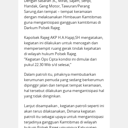
Dengan sasaran 3C, Miras, Sajam, Senpi,
Handak, Geng Motor, Tawuran/Perang
Sarung,dan tempat – tempat keramaian
dengan melaksanakan Himbauan Kamtibmas
guna mengantisipasi gangguan kamtibmas di
Darkum Polsek Rajeg.
Kapolsek Rajeg AKP H.A.Hajaji,SH mengatakan,
kegiatan ini dilakukan untuk mencegah dan
mempersempit ruang gerak tindak kejahatan
di wilayah hukum Polsek Rajeg.
“Kegiatan Ops Cipta kondisi ini dimulai dari
pukul 22.30 Wib s/d selesai,”
Dalam patroli itu, pihaknya membubarkan
kerumunan pemuda yang sedang berkerumun
dipinggir jalan dan tempat tempat keramaian,
hal tersebut dilakukan guna mengantisipasi hal
yang tidak diinginkan.
Lanjut disampaikan , kegiatan patroli seperti ini
akan terus dilaksanakan, Dimana kegiatan
patroli itu sebagai upaya untuk mengantisipasi
terjadinya gangguan Kamtibmas di wilayah
hukum Polsek Rajeg umumnya Kabupaten